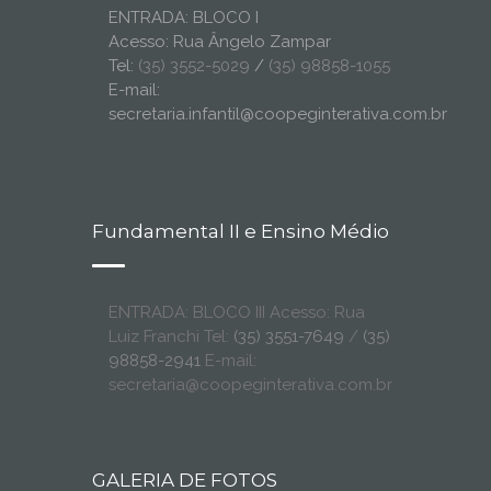
ENTRADA: BLOCO I
Acesso: Rua Ângelo Zampar
Tel:
(35) 3552-5029
/
(35) 98858-1055
E-mail:
secretaria.infantil@coopeginterativa.com.br
Fundamental II e Ensino Médio
ENTRADA: BLOCO III Acesso: Rua
Luiz Franchi Tel:
(35) 3551-7649
/
(35)
98858-2941
E-mail:
secretaria@coopeginterativa.com.br
GALERIA DE FOTOS