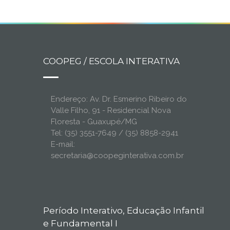
COOPEG / ESCOLA INTERATIVA
Endereço: Av. Dr. Esmerino Ribeiro do
Valle Filho, 91 - Residencial Nova
Floresta - Guaxupé/MG
Tel: (35) 3551-7649 / (35) 8858-2941
E-mail:
secretaria@coopeginterativa.com.br
Período Interativo, Educação Infantil
e Fundamental I