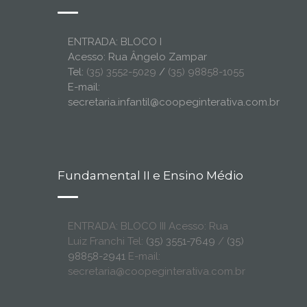
ENTRADA: BLOCO I
Acesso: Rua Ângelo Zampar
Tel:
(35) 3552-5029
/
(35) 98858-1055
E-mail:
secretaria.infantil@coopeginterativa.com.br
Fundamental II e Ensino Médio
ENTRADA: BLOCO III Acesso: Rua
Luiz Franchi Tel:
(35) 3551-7649
/
(35)
98858-2941
E-mail:
secretaria@coopeginterativa.com.br